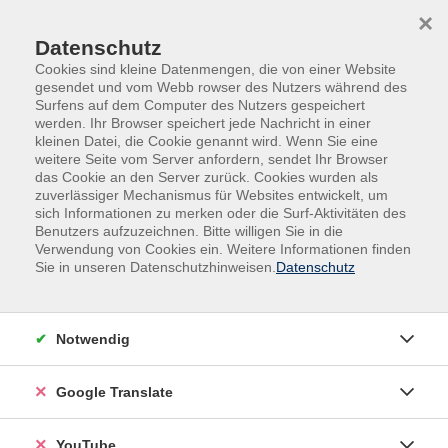
Skip to main content
Skip to page footer
×
Datenschutz
Cookies sind kleine Datenmengen, die von einer Website
gesendet und vom Webb rowser des Nutzers während des
Surfens auf dem Computer des Nutzers gespeichert
werden. Ihr Browser speichert jede Nachricht in einer
kleinen Datei, die Cookie genannt wird. Wenn Sie eine
weitere Seite vom Server anfordern, sendet Ihr Browser
das Cookie an den Server zurück. Cookies wurden als
zuverlässiger Mechanismus für Websites entwickelt, um
sich Informationen zu merken oder die Surf-Aktivitäten des
Benutzers aufzuzeichnen. Bitte willigen Sie in die
Kurse nach Themen
Verwendung von Cookies ein. Weitere Informationen finden
Sie in unseren Datenschutzhinweisen.
Datenschutz
Loading...
Filter
Notwendig
Google Translate
Wochentage
YouTube