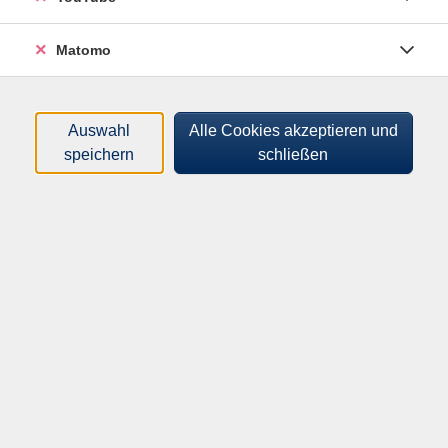
Tageszeiten
Matomo
Orte
Dozenten*innen
Auswahl
Alle Cookies akzeptieren und
speichern
schließen
Zeitraum
nur buchbare
nur beginnende
Kurse (
0
)
Loading...
Sortierung