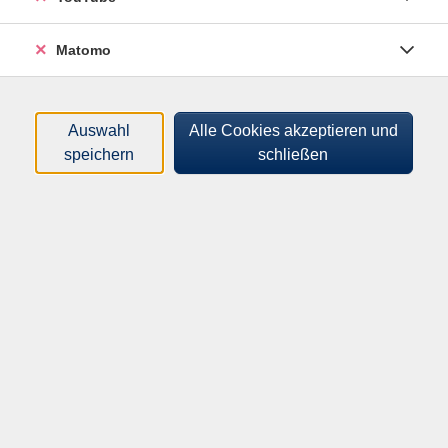
Tageszeiten
Matomo
Orte
Dozenten*innen
Auswahl
Alle Cookies akzeptieren und
speichern
schließen
Zeitraum
nur buchbare
nur beginnende
Kurse (
0
)
Loading...
Sortierung