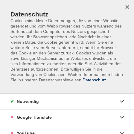
Skip to main content
Skip to page footer
×
Datenschutz
Cookies sind kleine Datenmengen, die von einer Website
gesendet und vom Webb rowser des Nutzers während des
Surfens auf dem Computer des Nutzers gespeichert
werden. Ihr Browser speichert jede Nachricht in einer
kleinen Datei, die Cookie genannt wird. Wenn Sie eine
weitere Seite vom Server anfordern, sendet Ihr Browser
das Cookie an den Server zurück. Cookies wurden als
zuverlässiger Mechanismus für Websites entwickelt, um
sich Informationen zu merken oder die Surf-Aktivitäten des
Benutzers aufzuzeichnen. Bitte willigen Sie in die
Kurse nach Themen
Verwendung von Cookies ein. Weitere Informationen finden
Sie in unseren Datenschutzhinweisen.
Datenschutz
Loading...
Filter
Notwendig
Google Translate
Wochentage
YouTube