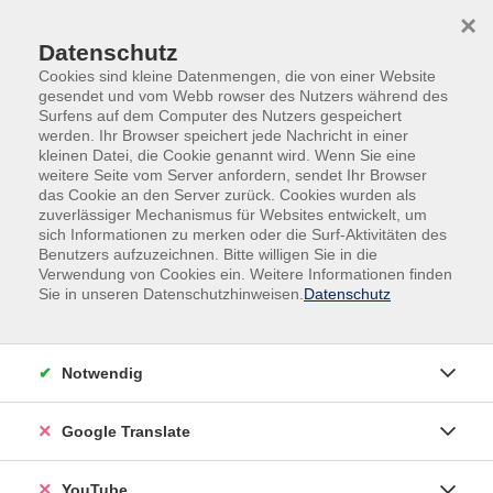
Skip to main content
Skip to page footer
×
Datenschutz
Cookies sind kleine Datenmengen, die von einer Website
gesendet und vom Webb rowser des Nutzers während des
Surfens auf dem Computer des Nutzers gespeichert
werden. Ihr Browser speichert jede Nachricht in einer
kleinen Datei, die Cookie genannt wird. Wenn Sie eine
weitere Seite vom Server anfordern, sendet Ihr Browser
das Cookie an den Server zurück. Cookies wurden als
zuverlässiger Mechanismus für Websites entwickelt, um
sich Informationen zu merken oder die Surf-Aktivitäten des
Benutzers aufzuzeichnen. Bitte willigen Sie in die
Kurse nach Themen
Verwendung von Cookies ein. Weitere Informationen finden
Sie in unseren Datenschutzhinweisen.
Datenschutz
Loading...
Filter
Notwendig
Google Translate
Wochentage
YouTube