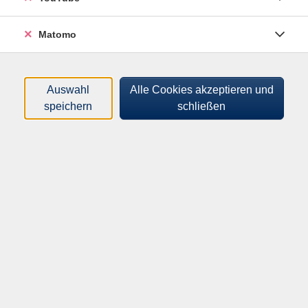
Tageszeiten
Matomo
Orte
Dozenten*innen
Auswahl
Alle Cookies akzeptieren und
speichern
schließen
Zeitraum
nur buchbare
nur beginnende
Loading...
Kurse (
0
)
Sortierung