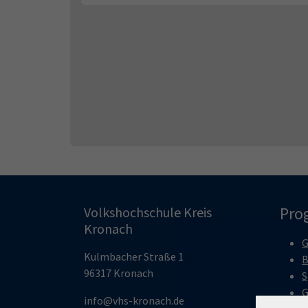
Pro
Volkshochschule Kreis
Kronach
G
Kulmbacher Straße 1
B
96317 Kronach
S
G
info@vhs-kronach.de