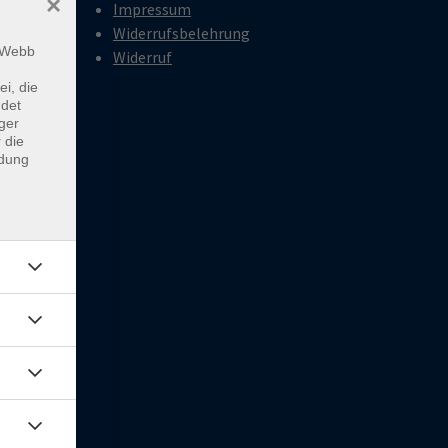
×
Impressum
Widerrufsbelehrung
18:00
m Webb
Widerruf
ei, die
ndet
18:00
ger
 die
ndung
rien
0