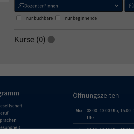
Dozenten*innen
nur buchbare
nur beginnende
Kurse (
0
)
Loading...
gramm
Öffnungszeiten
esellschaft
Mo
08:00–13:00 Uhr, 15:00–
eruf
Uhr
prachen
esundheit
Di
08:00–13:00 Uhr, 15:00–