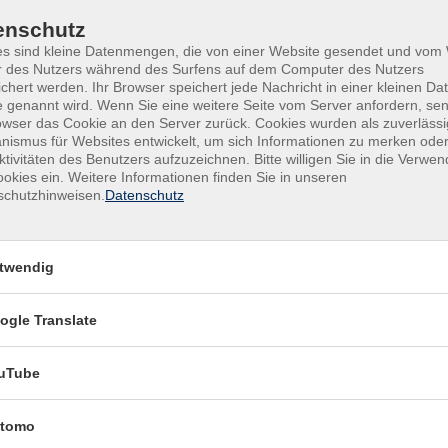
ultur
Uhr
rundbildung
enschutz
unge vhs
Mi
08:00–13:00 Uhr, 15:00–
es sind kleine Datenmengen, die von einer Website gesendet und vo
r des Nutzers während des Surfens auf dem Computer des Nutzers
ußenstellen
Uhr
chert werden. Ihr Browser speichert jede Nachricht in einer kleinen Dat
 genannt wird. Wenn Sie eine weitere Seite vom Server anfordern, se
Do
08:00–13:00 Uhr, 15:00–
owser das Cookie an den Server zurück. Cookies wurden als zuverlässi
Uhr
ismus für Websites entwickelt, um sich Informationen zu merken oder
ktivitäten des Benutzers aufzuzeichnen. Bitte willigen Sie in die Verwe
okies ein. Weitere Informationen finden Sie in unseren
Fr
09:00–12:30 Uhr
schutzhinweisen.
Datenschutz
Servicezeiten in den
bayerischen Schulfe
twendig
Montag bis
08:30-12:3
ogle Translate
Freitag
Uhr
uTube
tomo