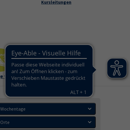
Kursleitungen
che
takt und Service"
e vhs
Außenstell
en
Wochentage
Orte