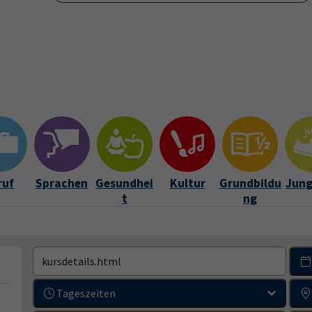
Verein
Über uns
Kontakt und Service
Leichte Spra
ramm"
Submenu for "vhs-Verein"
Submenu for "Über uns"
Submenu for "Kon
ruf
Sprachen
Gesundhei
Kultur
Grundbildu
Jung
t
ng
Tageszeiten