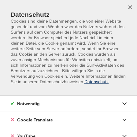
Skip to main content
Skip to page footer
×
Datenschutz
Cookies sind kleine Datenmengen, die von einer Website
gesendet und vom Webb rowser des Nutzers während des
Surfens auf dem Computer des Nutzers gespeichert
werden. Ihr Browser speichert jede Nachricht in einer
kleinen Datei, die Cookie genannt wird. Wenn Sie eine
weitere Seite vom Server anfordern, sendet Ihr Browser
das Cookie an den Server zurück. Cookies wurden als
zuverlässiger Mechanismus für Websites entwickelt, um
sich Informationen zu merken oder die Surf-Aktivitäten des
Benutzers aufzuzeichnen. Bitte willigen Sie in die
Kurse nach Themen
Verwendung von Cookies ein. Weitere Informationen finden
Sie in unseren Datenschutzhinweisen.
Datenschutz
Loading...
Filter
Notwendig
Google Translate
Wochentage
YouTube