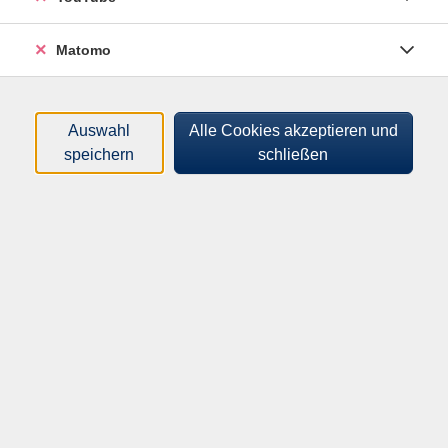
Tageszeiten
Matomo
Orte
Dozenten*innen
Auswahl
Alle Cookies akzeptieren und
speichern
schließen
Zeitraum
nur buchbare
nur beginnende
Loading...
Kurse (
0
)
Sortierung