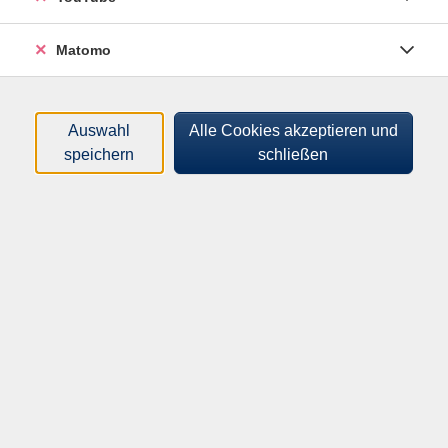
Tageszeiten
Matomo
Orte
Dozenten*innen
Auswahl
Alle Cookies akzeptieren und
speichern
schließen
Zeitraum
nur buchbare
nur beginnende
Kurse (
0
)
Loading...
Sortierung