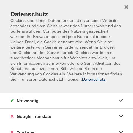
Skip to main content
Skip to page footer
×
Datenschutz
Cookies sind kleine Datenmengen, die von einer Website
gesendet und vom Webb rowser des Nutzers während des
Surfens auf dem Computer des Nutzers gespeichert
werden. Ihr Browser speichert jede Nachricht in einer
kleinen Datei, die Cookie genannt wird. Wenn Sie eine
weitere Seite vom Server anfordern, sendet Ihr Browser
das Cookie an den Server zurück. Cookies wurden als
zuverlässiger Mechanismus für Websites entwickelt, um
sich Informationen zu merken oder die Surf-Aktivitäten des
Benutzers aufzuzeichnen. Bitte willigen Sie in die
Kurse nach Themen
Verwendung von Cookies ein. Weitere Informationen finden
Sie in unseren Datenschutzhinweisen.
Datenschutz
Loading...
Filter
Notwendig
Google Translate
Wochentage
YouTube