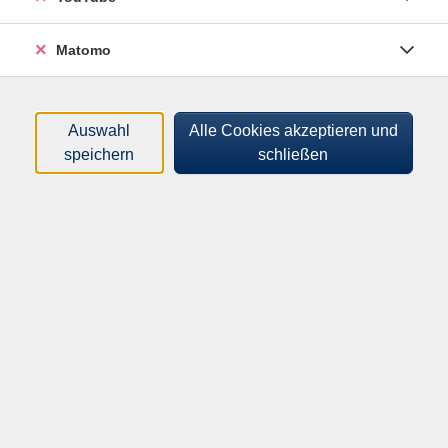
Tageszeiten
Matomo
Orte
Dozenten*innen
Auswahl
Alle Cookies akzeptieren und
speichern
schließen
Zeitraum
nur buchbare
nur beginnende
Kurse (
0
)
Loading...
Sortierung