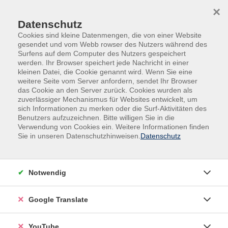
Skip to main content
Skip to page footer
×
Datenschutz
Cookies sind kleine Datenmengen, die von einer Website
gesendet und vom Webb rowser des Nutzers während des
Surfens auf dem Computer des Nutzers gespeichert
werden. Ihr Browser speichert jede Nachricht in einer
kleinen Datei, die Cookie genannt wird. Wenn Sie eine
weitere Seite vom Server anfordern, sendet Ihr Browser
das Cookie an den Server zurück. Cookies wurden als
zuverlässiger Mechanismus für Websites entwickelt, um
sich Informationen zu merken oder die Surf-Aktivitäten des
Benutzers aufzuzeichnen. Bitte willigen Sie in die
Kurse nach Themen
Verwendung von Cookies ein. Weitere Informationen finden
Sie in unseren Datenschutzhinweisen.
Datenschutz
Loading...
Filter
Notwendig
Google Translate
Wochentage
YouTube