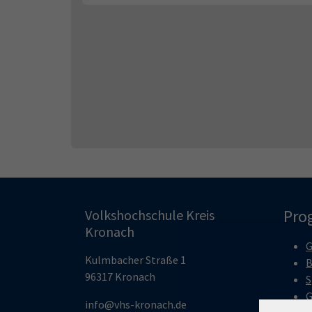
Pro
Volkshochschule Kreis
Kronach
G
Kulmbacher Straße 1
B
96317 Kronach
S
G
info@vhs-kronach.de