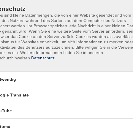
ultur
Uhr
rundbildung
enschutz
unge vhs
Mi
08:00–13:00 Uhr, 15:00–
es sind kleine Datenmengen, die von einer Website gesendet und vo
r des Nutzers während des Surfens auf dem Computer des Nutzers
ußenstellen
Uhr
chert werden. Ihr Browser speichert jede Nachricht in einer kleinen Dat
 genannt wird. Wenn Sie eine weitere Seite vom Server anfordern, se
Do
08:00–13:00 Uhr, 15:00–
owser das Cookie an den Server zurück. Cookies wurden als zuverlässi
Uhr
ismus für Websites entwickelt, um sich Informationen zu merken oder
ktivitäten des Benutzers aufzuzeichnen. Bitte willigen Sie in die Verwe
okies ein. Weitere Informationen finden Sie in unseren
Fr
09:00–12:30 Uhr
schutzhinweisen.
Datenschutz
Servicezeiten in den
bayerischen Schulfe
twendig
Montag bis
08:30-12:3
ogle Translate
Freitag
Uhr
uTube
tomo