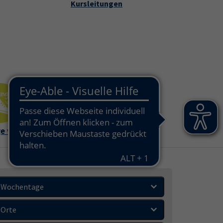
Kursleitungen
che
takt und Service"
e vhs
Außenstell
en
Wochentage
Orte