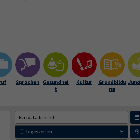
Verein
Über uns
Kontakt und Service
Leichte Spra
ramm"
Submenu for "vhs-Verein"
Submenu for "Über uns"
Submenu for "Kon
ruf
Sprachen
Gesundhei
Kultur
Grundbildu
Jung
t
ng
Tageszeiten