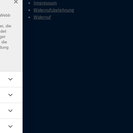
×
Impressum
Widerrufsbelehrung
18:00
m Webb
Widerruf
ei, die
ndet
18:00
ger
 die
ndung
rien
0