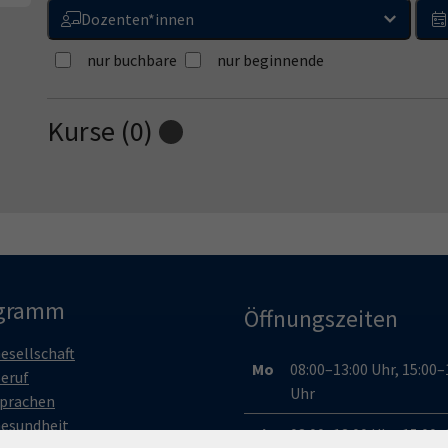
Dozenten*innen
nur buchbare
nur beginnende
Kurse (
0
)
Loading...
gramm
Öffnungszeiten
esellschaft
Mo
08:00–13:00 Uhr, 15:00–
eruf
Uhr
prachen
esundheit
Di
08:00–13:00 Uhr, 15:00–