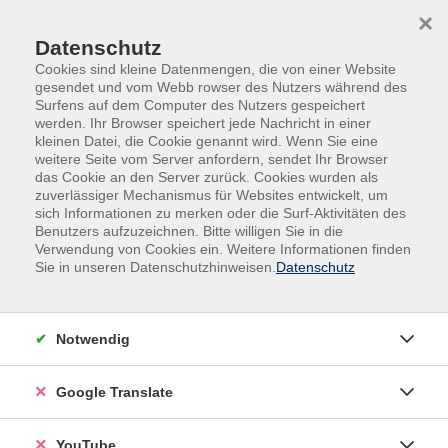
Skip to main content
Skip to page footer
×
Datenschutz
Cookies sind kleine Datenmengen, die von einer Website
gesendet und vom Webb rowser des Nutzers während des
Surfens auf dem Computer des Nutzers gespeichert
werden. Ihr Browser speichert jede Nachricht in einer
kleinen Datei, die Cookie genannt wird. Wenn Sie eine
weitere Seite vom Server anfordern, sendet Ihr Browser
das Cookie an den Server zurück. Cookies wurden als
zuverlässiger Mechanismus für Websites entwickelt, um
sich Informationen zu merken oder die Surf-Aktivitäten des
Benutzers aufzuzeichnen. Bitte willigen Sie in die
Kurse nach Themen
Verwendung von Cookies ein. Weitere Informationen finden
Sie in unseren Datenschutzhinweisen.
Datenschutz
Loading...
Filter
Notwendig
Google Translate
Wochentage
YouTube