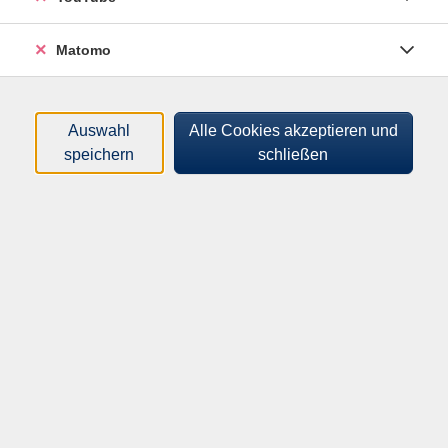
Tageszeiten
Matomo
Orte
Dozenten*innen
Auswahl
Alle Cookies akzeptieren und
speichern
schließen
Zeitraum
nur buchbare
nur beginnende
Loading...
Kurse (
0
)
Sortierung