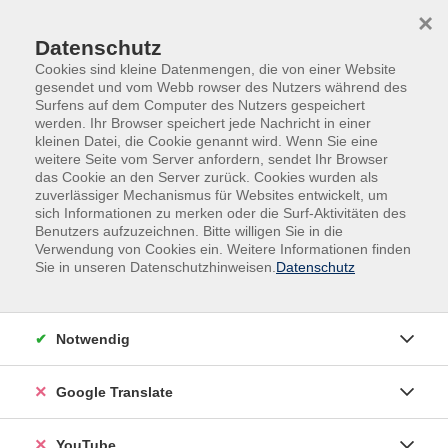
Skip to main content
Skip to page footer
×
Datenschutz
Cookies sind kleine Datenmengen, die von einer Website
gesendet und vom Webb rowser des Nutzers während des
Surfens auf dem Computer des Nutzers gespeichert
werden. Ihr Browser speichert jede Nachricht in einer
kleinen Datei, die Cookie genannt wird. Wenn Sie eine
weitere Seite vom Server anfordern, sendet Ihr Browser
das Cookie an den Server zurück. Cookies wurden als
zuverlässiger Mechanismus für Websites entwickelt, um
sich Informationen zu merken oder die Surf-Aktivitäten des
Benutzers aufzuzeichnen. Bitte willigen Sie in die
Kurse nach Themen
Verwendung von Cookies ein. Weitere Informationen finden
Sie in unseren Datenschutzhinweisen.
Datenschutz
Loading...
Filter
Notwendig
Google Translate
Wochentage
YouTube