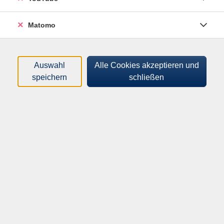
Tageszeiten
Matomo
Orte
Dozenten*innen
Auswahl
Alle Cookies akzeptieren und
speichern
schließen
Zeitraum
nur buchbare
nur beginnende
Kurse (
0
)
Loading...
Sortierung