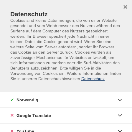
Skip to main content
Skip to page footer
×
Datenschutz
Cookies sind kleine Datenmengen, die von einer Website
gesendet und vom Webb rowser des Nutzers während des
Surfens auf dem Computer des Nutzers gespeichert
werden. Ihr Browser speichert jede Nachricht in einer
kleinen Datei, die Cookie genannt wird. Wenn Sie eine
weitere Seite vom Server anfordern, sendet Ihr Browser
das Cookie an den Server zurück. Cookies wurden als
zuverlässiger Mechanismus für Websites entwickelt, um
sich Informationen zu merken oder die Surf-Aktivitäten des
Benutzers aufzuzeichnen. Bitte willigen Sie in die
Kurse nach Themen
Verwendung von Cookies ein. Weitere Informationen finden
Sie in unseren Datenschutzhinweisen.
Datenschutz
Loading...
Filter
Notwendig
Google Translate
Wochentage
YouTube