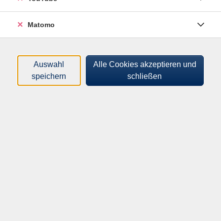
Tageszeiten
Matomo
Orte
Dozenten*innen
Auswahl
Alle Cookies akzeptieren und
speichern
schließen
Zeitraum
nur buchbare
nur beginnende
Kurse (
0
)
Loading...
Sortierung