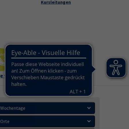
Kursleitungen
che
takt und Service"
e vhs
Außenstell
en
Wochentage
Orte