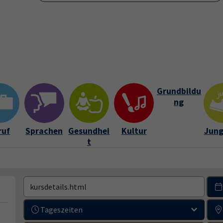
Verein
Über uns
Kontakt und Service
Leichte Spra
ramm"
Submenu for "vhs-Verein"
Submenu for "Über uns"
Submenu for "Kon
Grundbildu
ng
ruf
Sprachen
Gesundhei
Kultur
Jung
t
Tageszeiten