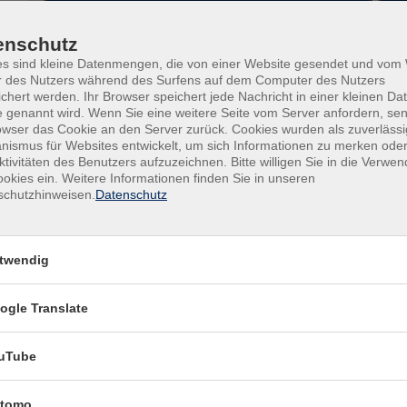
Dozenten*innen
enschutz
nur buchbare
nur beginnende
es sind kleine Datenmengen, die von einer Website gesendet und vo
r des Nutzers während des Surfens auf dem Computer des Nutzers
chert werden. Ihr Browser speichert jede Nachricht in einer kleinen Dat
Kurse (
0
)
 genannt wird. Wenn Sie eine weitere Seite vom Server anfordern, se
Loading...
owser das Cookie an den Server zurück. Cookies wurden als zuverlässi
ismus für Websites entwickelt, um sich Informationen zu merken oder
ktivitäten des Benutzers aufzuzeichnen. Bitte willigen Sie in die Verwe
okies ein. Weitere Informationen finden Sie in unseren
schutzhinweisen.
Datenschutz
twendig
gramm
Öffnungszeiten
ogle Translate
esellschaft
Mo
08:00–13:00 Uhr, 15:00–
eruf
Uhr
uTube
prachen
esundheit
Di
08:00–13:00 Uhr, 15:00–
tomo