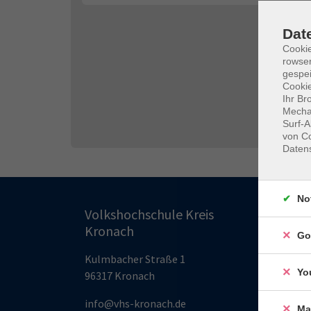
Dat
Cooki
rowse
gespei
Cookie
Ihr Br
Mechan
Surf-A
von Co
Daten
No
Pro
Volkshochschule Kreis
Kronach
Go
G
Kulmbacher Straße 1
B
Yo
96317 Kronach
S
G
info@vhs-kronach.de
Ma