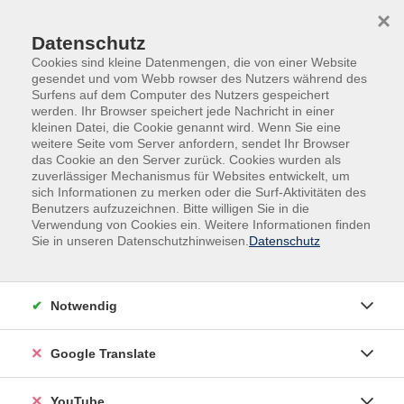
Skip to main content
Skip to page footer
×
Datenschutz
Cookies sind kleine Datenmengen, die von einer Website
gesendet und vom Webb rowser des Nutzers während des
Surfens auf dem Computer des Nutzers gespeichert
werden. Ihr Browser speichert jede Nachricht in einer
kleinen Datei, die Cookie genannt wird. Wenn Sie eine
weitere Seite vom Server anfordern, sendet Ihr Browser
das Cookie an den Server zurück. Cookies wurden als
zuverlässiger Mechanismus für Websites entwickelt, um
sich Informationen zu merken oder die Surf-Aktivitäten des
Benutzers aufzuzeichnen. Bitte willigen Sie in die
Kurse nach Themen
Verwendung von Cookies ein. Weitere Informationen finden
Sie in unseren Datenschutzhinweisen.
Datenschutz
Loading...
Filter
Notwendig
Google Translate
Wochentage
YouTube