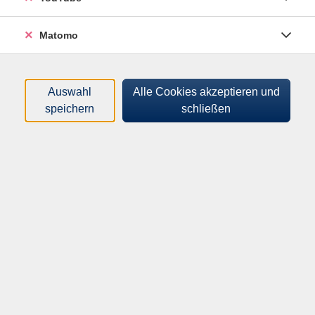
Tageszeiten
Matomo
Orte
Dozenten*innen
Auswahl
Alle Cookies akzeptieren und
speichern
schließen
Zeitraum
nur buchbare
nur beginnende
Kurse (
0
)
Loading...
Sortierung