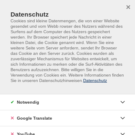
Skip to main content
Skip to page footer
×
Datenschutz
Cookies sind kleine Datenmengen, die von einer Website
gesendet und vom Webb rowser des Nutzers während des
Surfens auf dem Computer des Nutzers gespeichert
werden. Ihr Browser speichert jede Nachricht in einer
kleinen Datei, die Cookie genannt wird. Wenn Sie eine
weitere Seite vom Server anfordern, sendet Ihr Browser
das Cookie an den Server zurück. Cookies wurden als
zuverlässiger Mechanismus für Websites entwickelt, um
sich Informationen zu merken oder die Surf-Aktivitäten des
Benutzers aufzuzeichnen. Bitte willigen Sie in die
Kurse nach Themen
Verwendung von Cookies ein. Weitere Informationen finden
Sie in unseren Datenschutzhinweisen.
Datenschutz
Loading...
Filter
Notwendig
Google Translate
Wochentage
YouTube