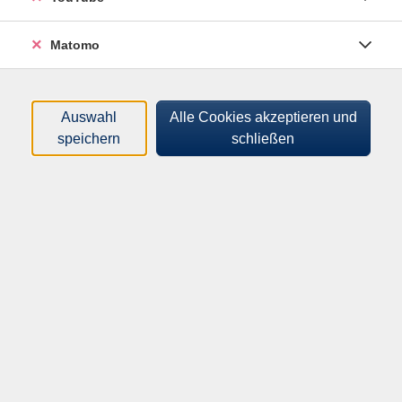
Tageszeiten
Matomo
Orte
Dozenten*innen
Auswahl
Alle Cookies akzeptieren und
speichern
schließen
Zeitraum
nur buchbare
nur beginnende
Loading...
Kurse (
0
)
Sortierung