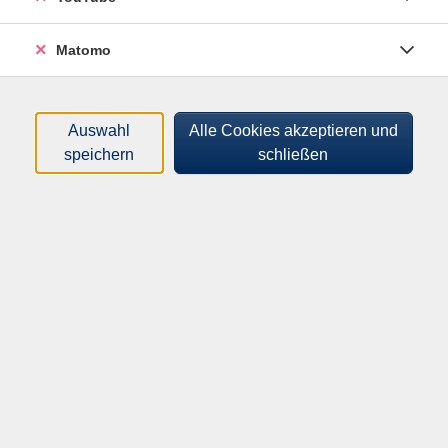
Tageszeiten
Matomo
Orte
Dozenten*innen
Auswahl
Alle Cookies akzeptieren und
speichern
schließen
Zeitraum
nur buchbare
nur beginnende
Kurse (
0
)
Loading...
Sortierung