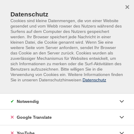
Skip to main content
Skip to page footer
×
Datenschutz
Cookies sind kleine Datenmengen, die von einer Website
gesendet und vom Webb rowser des Nutzers während des
Surfens auf dem Computer des Nutzers gespeichert
werden. Ihr Browser speichert jede Nachricht in einer
kleinen Datei, die Cookie genannt wird. Wenn Sie eine
weitere Seite vom Server anfordern, sendet Ihr Browser
das Cookie an den Server zurück. Cookies wurden als
zuverlässiger Mechanismus für Websites entwickelt, um
sich Informationen zu merken oder die Surf-Aktivitäten des
Benutzers aufzuzeichnen. Bitte willigen Sie in die
Kurse nach Themen
Verwendung von Cookies ein. Weitere Informationen finden
Sie in unseren Datenschutzhinweisen.
Datenschutz
Loading...
Filter
Notwendig
Google Translate
Wochentage
YouTube