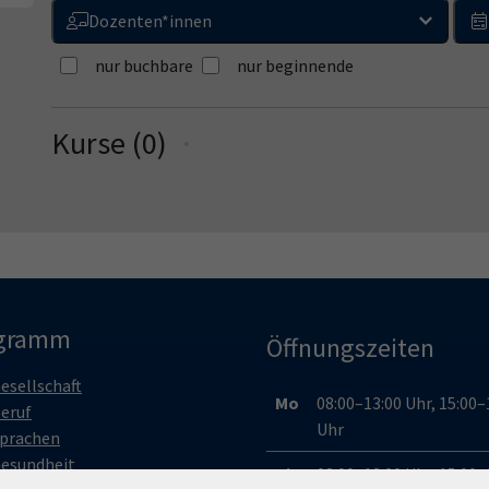
Dozenten*innen
nur buchbare
nur beginnende
Kurse (
0
)
Loading...
gramm
Öffnungszeiten
esellschaft
Mo
08:00–13:00 Uhr, 15:00–
eruf
Uhr
prachen
esundheit
Di
08:00–13:00 Uhr, 15:00–