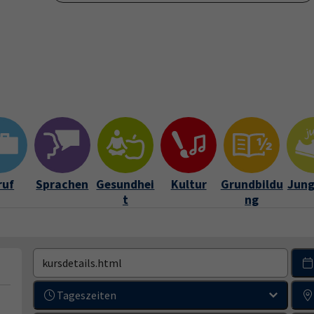
Verein
Über uns
Kontakt und Service
Leichte Spra
ramm"
Submenu for "vhs-Verein"
Submenu for "Über uns"
Submenu for "Kon
ruf
Sprachen
Gesundhei
Kultur
Grundbildu
Jung
t
ng
Tageszeiten