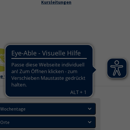
Kursleitungen
che
takt und Service"
e vhs
Außenstell
en
Wochentage
Orte