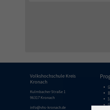
Pro
Volkshochschule Kreis
Kronach
G
Kulmbacher Straße 1
B
96317 Kronach
S
G
info@vhs-kronach.de