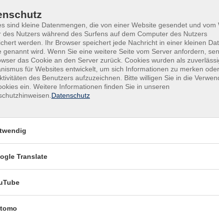
ultur
Uhr
rundbildung
enschutz
unge vhs
Mi
08:00–13:00 Uhr, 15:00–
es sind kleine Datenmengen, die von einer Website gesendet und vo
r des Nutzers während des Surfens auf dem Computer des Nutzers
ußenstellen
Uhr
chert werden. Ihr Browser speichert jede Nachricht in einer kleinen Dat
 genannt wird. Wenn Sie eine weitere Seite vom Server anfordern, se
Do
08:00–13:00 Uhr, 15:00–
owser das Cookie an den Server zurück. Cookies wurden als zuverlässi
Uhr
ismus für Websites entwickelt, um sich Informationen zu merken oder
ktivitäten des Benutzers aufzuzeichnen. Bitte willigen Sie in die Verwe
okies ein. Weitere Informationen finden Sie in unseren
Fr
09:00–12:30 Uhr
schutzhinweisen.
Datenschutz
Servicezeiten in den
bayerischen Schulfe
twendig
Montag bis
08:30-12:3
ogle Translate
Freitag
Uhr
uTube
tomo