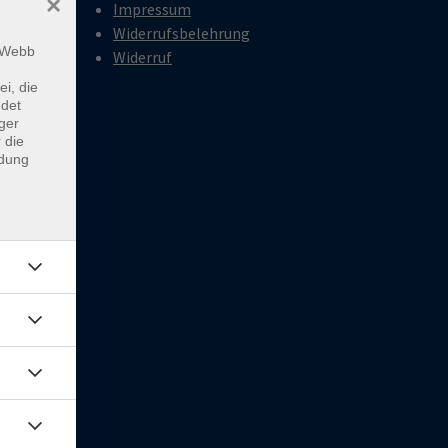
×
Impressum
Widerrufsbelehrung
18:00
m Webb
Widerruf
ei, die
ndet
18:00
ger
 die
ndung
rien
0