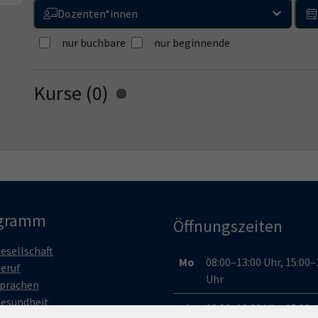
Dozenten*innen
nur buchbare
nur beginnende
Kurse (
0
)
Loading...
gramm
Öffnungszeiten
esellschaft
Mo
08:00–13:00 Uhr, 15:00–
eruf
Uhr
prachen
esundheit
Di
08:00–13:00 Uhr, 15:00–