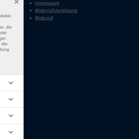
×
Impressum
Widerrufsbelehrung
18:00
m Webb
Widerruf
ei, die
ndet
18:00
ger
 die
ndung
rien
0