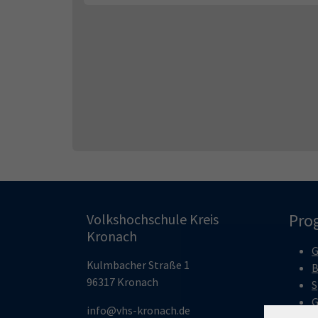
Pro
Volkshochschule Kreis
Kronach
G
Kulmbacher Straße 1
B
96317 Kronach
S
G
info@vhs-kronach.de