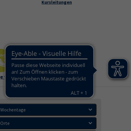
Kursleitungen
che
takt und Service"
e vhs
Außenstell
en
Wochentage
Orte