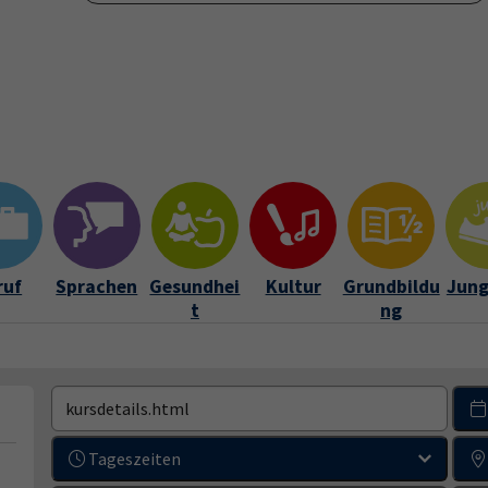
Verein
Über uns
Kontakt und Service
Leichte Spra
ramm"
Submenu for "vhs-Verein"
Submenu for "Über uns"
Submenu for "Kon
ruf
Sprachen
Gesundhei
Kultur
Grundbildu
Jung
t
ng
Tageszeiten