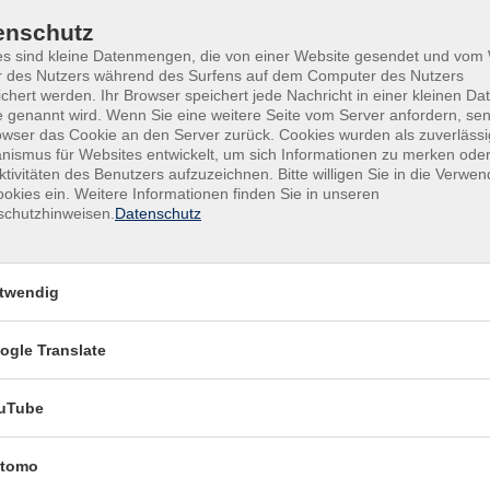
ultur
Uhr
rundbildung
enschutz
unge vhs
Mi
08:00–13:00 Uhr, 15:00–
es sind kleine Datenmengen, die von einer Website gesendet und vo
r des Nutzers während des Surfens auf dem Computer des Nutzers
ußenstellen
Uhr
chert werden. Ihr Browser speichert jede Nachricht in einer kleinen Dat
 genannt wird. Wenn Sie eine weitere Seite vom Server anfordern, se
Do
08:00–13:00 Uhr, 15:00–
owser das Cookie an den Server zurück. Cookies wurden als zuverlässi
Uhr
ismus für Websites entwickelt, um sich Informationen zu merken oder
ktivitäten des Benutzers aufzuzeichnen. Bitte willigen Sie in die Verwe
okies ein. Weitere Informationen finden Sie in unseren
Fr
09:00–12:30 Uhr
schutzhinweisen.
Datenschutz
Servicezeiten in den
bayerischen Schulfe
twendig
Montag bis
08:30-12:3
ogle Translate
Freitag
Uhr
uTube
tomo