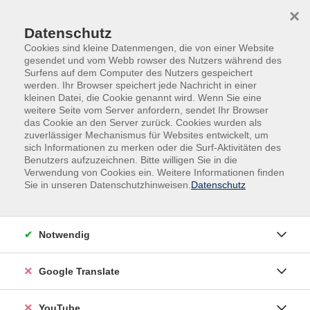
Skip to main content
Skip to page footer
×
Datenschutz
Cookies sind kleine Datenmengen, die von einer Website
gesendet und vom Webb rowser des Nutzers während des
Surfens auf dem Computer des Nutzers gespeichert
werden. Ihr Browser speichert jede Nachricht in einer
kleinen Datei, die Cookie genannt wird. Wenn Sie eine
weitere Seite vom Server anfordern, sendet Ihr Browser
das Cookie an den Server zurück. Cookies wurden als
zuverlässiger Mechanismus für Websites entwickelt, um
sich Informationen zu merken oder die Surf-Aktivitäten des
Benutzers aufzuzeichnen. Bitte willigen Sie in die
Kurse nach Themen
Verwendung von Cookies ein. Weitere Informationen finden
Sie in unseren Datenschutzhinweisen.
Datenschutz
Loading...
Filter
Notwendig
Google Translate
Wochentage
YouTube