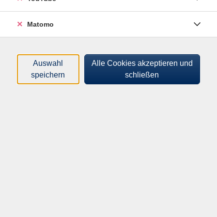
Tageszeiten
Matomo
Orte
Dozenten*innen
Auswahl
Alle Cookies akzeptieren und
speichern
schließen
Zeitraum
nur buchbare
nur beginnende
Kurse (
0
)
Loading...
Sortierung