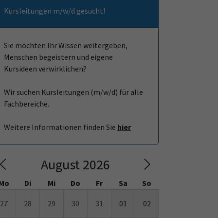
Kursleitungen m/w/d gesucht!
Sie möchten Ihr Wissen weitergeben,
Menschen begeistern und eigene
Kursideen verwirklichen?
Wir suchen Kursleitungen (m/w/d) für alle
Fachbereiche.
Weitere Informationen finden Sie
hier
August 2026
Mo
Di
Mi
Do
Fr
Sa
So
27
28
29
30
31
01
02