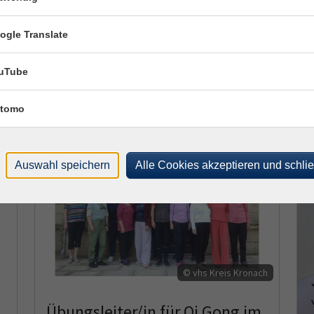
Bewegter Sommer 2026 im
Landkreis Kronach | 29.07. -
ogle Translate
11.09.2026
uTube
Weiterlesen
tomo
026
27.05.2026
Auswahl speichern
Alle Cookies akzeptieren und schli
© vhs Kreis Kronach
Übungsleiter/in für Qi Gong im