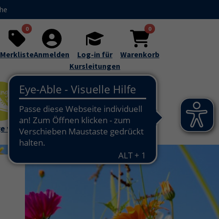
che
takt und Service"
0
0
Merkliste
Anmelden
Log-in für
Warenkorb
Kursleitungen
e vhs
Außenstell
en