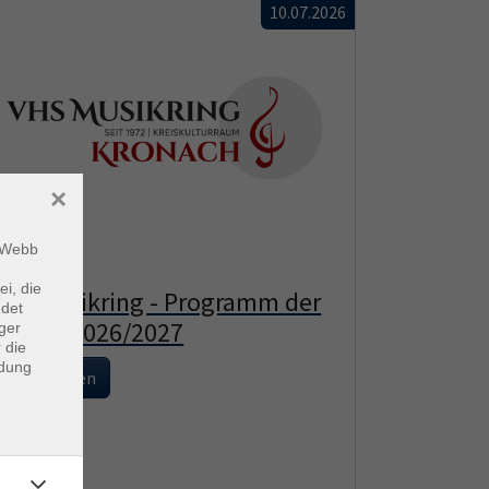
10.07.2026
×
m Webb
ei, die
vhs-Musikring - Programm der
ndet
Saison 2026/2027
ger
 die
ndung
Weiterlesen