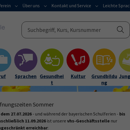
Verein
Über uns
Kontakt und Service
Leichte Spra
ramm"
Submenu for "vhs-Verein"
Submenu for "Über uns"
Submenu for "Kon
ruf
Sprachen
Gesundhei
Kultur
Grundbildu
Jung
t
ng
ffnungszeiten Sommer
 dem 27.07.2026
- und während der bayerischen Schulferien -
bis
nschließlich 11.09.2026
ist unsere
vhs-Geschäftsstelle
nur
ngeschränkt erreichbar
: