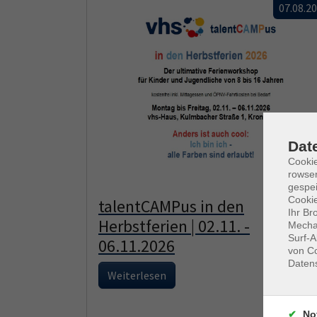
07.08.2
Dat
Cooki
rowse
gespei
Cookie
talentCAMPus in den
Ihr Br
Herbstferien | 02.11. -
Mechan
Surf-A
06.11.2026
von Co
Daten
Weiterlesen
No